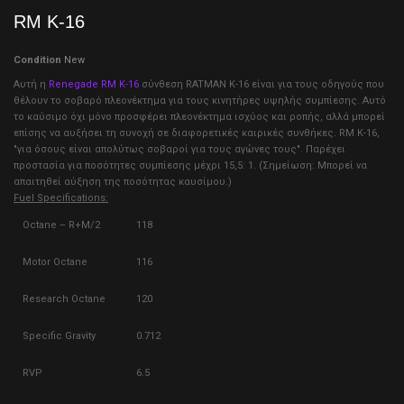
RM K-16
Condition
New
Αυτή η
Renegade RM K-16
σύνθεση RATMAN K-16 είναι για τους οδηγούς που
θέλουν το σοβαρό πλεονέκτημα για τους κινητήρες υψηλής συμπίεσης. Αυτό
το καύσιμο όχι μόνο προσφέρει πλεονέκτημα ισχύος και ροπής, αλλά μπορεί
επίσης να αυξήσει τη συνοχή σε διαφορετικές καιρικές συνθήκες. RM K-16,
"για όσους είναι απολύτως σοβαροί για τους αγώνες τους". Παρέχει
προστασία για ποσότητες συμπίεσης μέχρι 15,5: 1. (Σημείωση: Μπορεί να
απαιτηθεί αύξηση της ποσότητας καυσίμου.)
Fuel Specifications:
Octane – R+M/2
118
Motor Octane
116
Research Octane
120
Specific Gravity
0.712
RVP
6.5