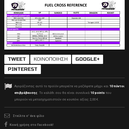
TWEET
ΚΟΙΝΟΠΟΊΗΣΗ
GOOGLE+
PINTEREST
Αγοράζοντας αυτό το προϊόν μπορείτε να μαζέψετε μέχρι και
10
πόντοι
επιβράβευσης
. Το καλάθι σου θα είναι συνολικά
10
points
που
μπορούν να μετασχηματιστούν σε κουπόνι αξίας
2,00 €
.
Στείλτε σ' ένα φίλο
Κοινή χρήση στο Facebook!