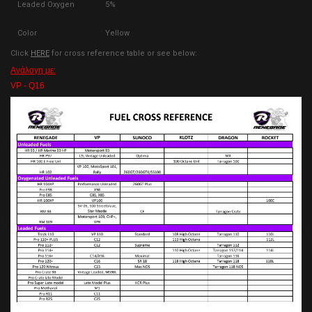
Leaded Oxygen
5%
Color
Yellow
Click
HERE
for cross reference table or see below:
Ανάλογη με:
VP - Q16