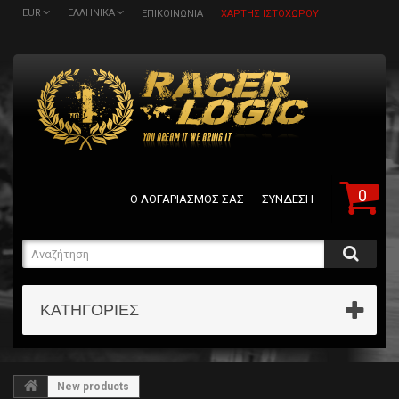
EUR
ΕΛΛΗΝΙΚΆ
ΕΠΙΚΟΙΝΩΝΊΑ
ΧΆΡΤΗΣ ΙΣΤΟΧΏΡΟΥ
0
Ο ΛΟΓΑΡΙΑΣΜΌΣ ΣΑΣ
ΣΎΝΔΕΣΗ
ΚΑΤΗΓΟΡΊΕΣ
SHOP NOW!
New products